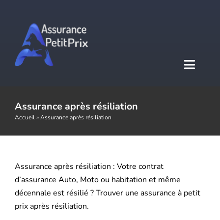
Passer
au
contenu
Toggl
Naviga
Accueil
Assurance après résiliation
Accueil
»
Assurance après résiliation
Assurance auto
Assurance après résiliation : Votre contrat
Assurance moto
d’assurance Auto, Moto ou habitation et même
décennale est résilié ? Trouver une assurance à petit
Assurance habitation
S’assurer après une suspension de
prix après résiliation.
permis pour alcoolémie