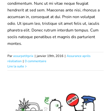
condimentum. Nunc ut mi vitae neque feugiat
hendrerit at sed sem. Maecenas ante nisi, rhoncus a
accumsan in, consequat at dui. Proin non volutpat
odio. Ut ipsum leo, tristique sit amet felis ut, iaculis
pharetra elit. Donec rutrum interdum tempus. Cum
sociis natoque penatibus et magnis dis parturient
montes.
Par
assurpetitprix
|
janvier 19th, 2016
|
Assurance après
Assurer sa voiture après résiliation pour
résiliation
|
0 commentaire
Lire la suite
stupéfiant
Assurance après résiliation