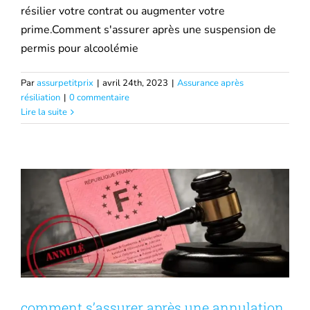
résilier votre contrat ou augmenter votre
prime.Comment s'assurer après une suspension de
permis pour alcoolémie
Par
assurpetitprix
|
avril 24th, 2023
|
Assurance après
résiliation
|
0 commentaire
comment s’assurer après une annulation
Lire la suite
de permis ?
Assurance après résiliation
comment ça marche
comment s’assurer après une annulation