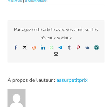
résiliation
|
0 commentaire
Partagez cette article avec vos amis sur les
réseaux sociaux
Facebook
X
Reddit
LinkedIn
WhatsApp
Telegram
Tumblr
Pinterest
Vk
Xing
Email
À propos de l'auteur :
assurpetitprix