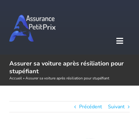
Passer
au
contenu
Toggl
Naviga
Assurer sa voiture après résiliation pour
Accueil
stupéfiant
Accueil
»
Assurer sa voiture après résiliation pour stupéfiant
Assurance auto
Assurance moto
Précédent
Suivant
Assurance habitation
Voir