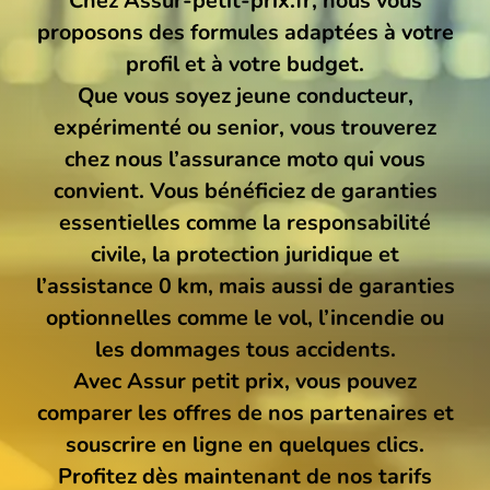
Chez Assur-petit-prix.fr, nous vous
Mutuelle santé
proposons des formules adaptées à votre
profil et à votre budget.
Que vous soyez jeune conducteur,
Assurance Décennale
expérimenté ou senior, vous trouverez
chez nous l’assurance moto qui vous
Blog
convient. Vous bénéficiez de garanties
essentielles comme la responsabilité
civile, la protection juridique et
l’assistance 0 km, mais aussi de garanties
optionnelles comme le vol, l’incendie ou
les dommages tous accidents.
Avec Assur petit prix, vous pouvez
comparer les offres de nos partenaires et
souscrire en ligne en quelques clics.
Profitez dès maintenant de nos tarifs