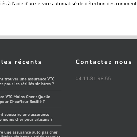
iés à l’aide d’un service automatisé de détection des commenta
cles récents
Contactez nous
04.11.81.98.55
t trouver une assurance VTC
r pour les résiliés sinistres ?
ce VTC Moins Cher : Quelle
pour Chauffeur Résilié ?
t souscrire une assurance
e moins cher pour artisans ?
re une assurance auto pas cher