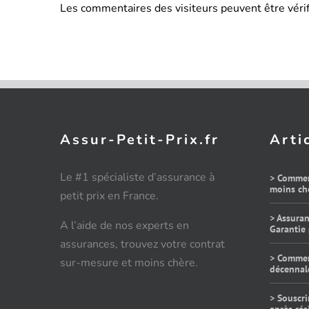
Les commentaires des visiteurs peuvent être vérif
Assur-Petit-Prix.fr
Arti
Le #1 spécialiste d’assurance à
> Commen
moins che
petit prix en France.
> Assuran
A l’aide de nos experts en
Garantie 
assurances, trouvez votre contrat
> Commen
sur-mesure et moins chère.
décennal
> Souscri