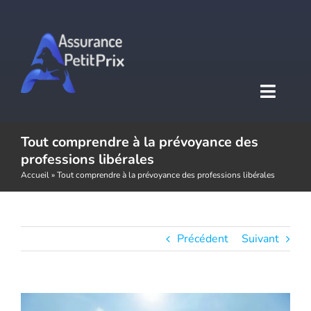
Passer
au
contenu
Toggl
Naviga
Tout comprendre à la prévoyance des
Accueil
professions libérales
Accueil
»
Tout comprendre à la prévoyance des professions libérales
Assurance auto
Assurance moto
Précédent
Suivant
Assurance habitation
Voir