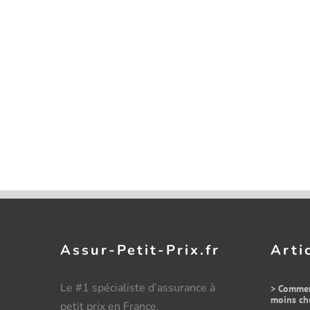
Assur-Petit-Prix.fr
Arti
Le #1 spécialiste d’assurance à
> Commen
moins che
petit prix en France.