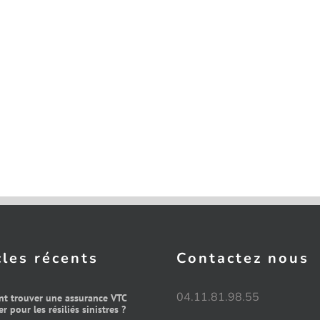
cles récents
Contactez nous
04.11.81.98.55
t trouver une assurance VTC
r pour les résiliés sinistres ?