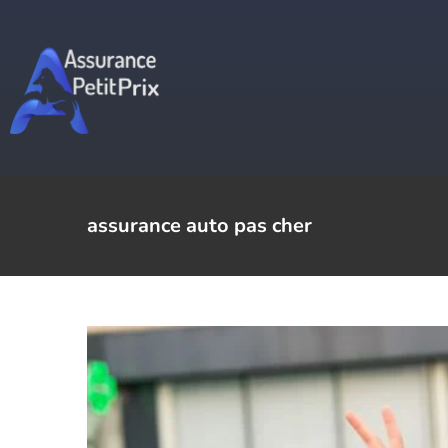
Passer
au
contenu
comment souscrire u
c
assurance auto pas cher