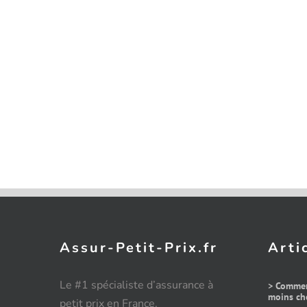
Assur-Petit-Prix.fr
Arti
Le #1 spécialiste d’assurance à
> Commen
moins che
petit prix en France.