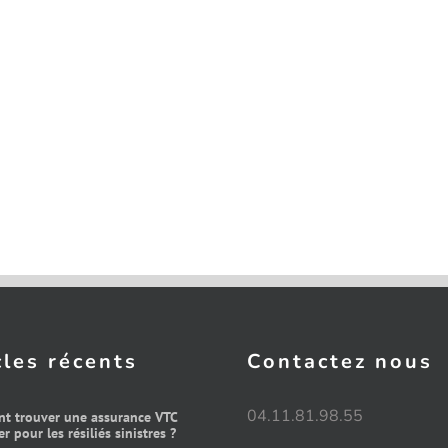
cles récents
Contactez nous
04.11.81.98.55
t trouver une assurance VTC
r pour les résiliés sinistres ?