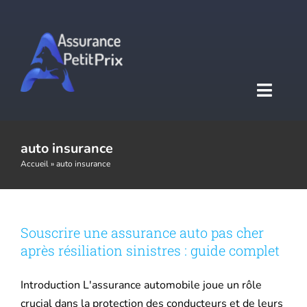
Passer
au
contenu
Toggl
Naviga
Accueil
auto insurance
Accueil
»
auto insurance
Assurance auto
Souscrire une assurance auto pas cher
Assurance moto
après résiliation sinistres : guide complet
Assurance habitation
Introduction L'assurance automobile joue un rôle
crucial dans la protection des conducteurs et de leurs