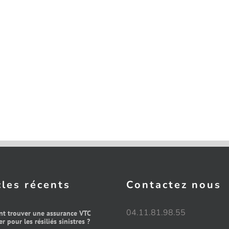
cles récents
Contactez nous
04.11.81.98.55
t trouver une assurance VTC
r pour les résiliés sinistres ?