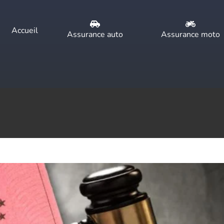
Accueil
Assurance auto
Assurance moto
près une annulation de permis ?
 résiliation
comment ça marche