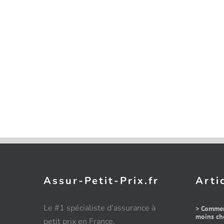
Assur-Petit-Prix.fr
Arti
Le #1 spécialiste d’assurance à
> Commen
moins che
petit prix en France.