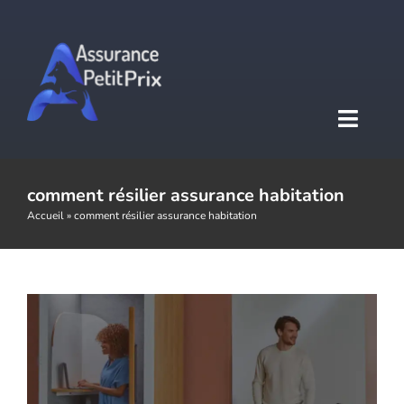
Passer
au
contenu
Toggl
Naviga
Accueil
comment résilier assurance habitation
Comment résilier son contrat d’assurance
Accueil
»
comment résilier assurance habitation
habitation
Assurance auto
Actualités Assurances
Assurance moto
Assurance habitation