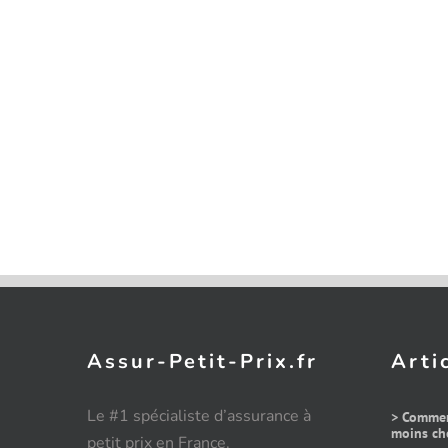
Assur-Petit-Prix.fr
Arti
Le #1 spécialiste d’assurance à
> Commen
moins che
petit prix en France.