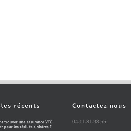
cles récents
Contactez nous
04.11.81.98.55
t trouver une assurance VTC
r pour les résiliés sinistres ?