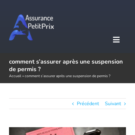
Passer
au
contenu
Toggl
Naviga
comment s’assurer après une suspension
Accueil
de permis ?
Accueil
»
comment s’assurer après une suspension de permis ?
Assurance auto
Assurance moto
Précédent
Suivant
Assurance habitation
Voir