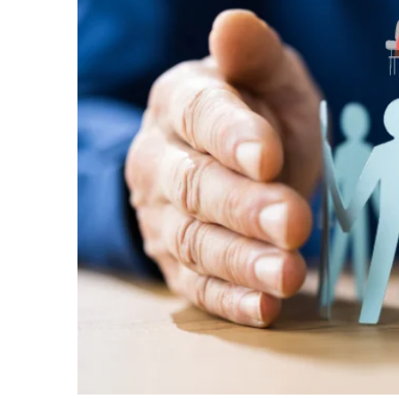
l'image
agrandie