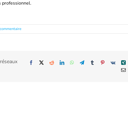
s professionnel.
 commentaire
 réseaux
Facebook
X
Reddit
LinkedIn
WhatsApp
Telegram
Tumblr
Pinterest
Vk
X
E