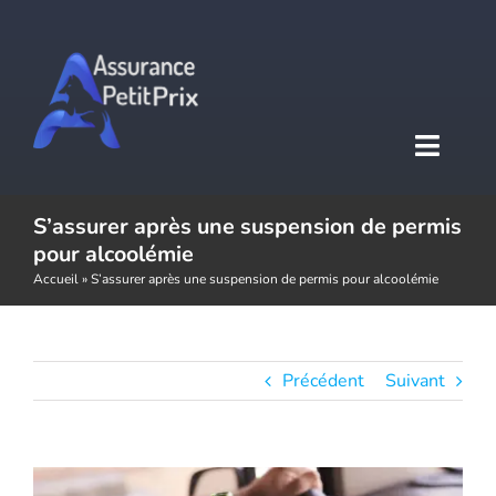
Passer
au
contenu
Toggl
Naviga
S’assurer après une suspension de permis
Accueil
pour alcoolémie
Accueil
»
S’assurer après une suspension de permis pour alcoolémie
Assurance auto
Assurance moto
Précédent
Suivant
Assurance habitation
Voir