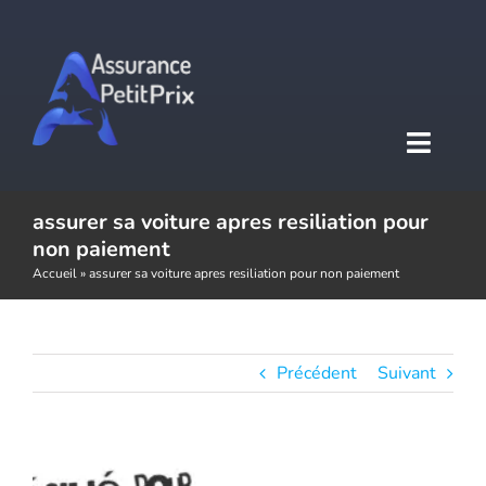
Passer
au
contenu
Toggl
Naviga
assurer sa voiture apres resiliation pour
Accueil
non paiement
Accueil
»
assurer sa voiture apres resiliation pour non paiement
Assurance auto
Assurance moto
Précédent
Suivant
Assurance habitation
Voir