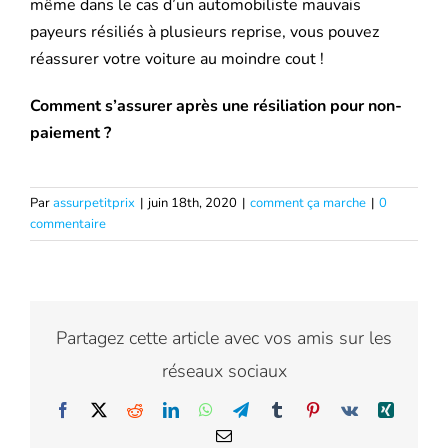
même dans le cas d’un automobiliste mauvais
payeurs résiliés à plusieurs reprise, vous pouvez
réassurer votre voiture au moindre cout !
Comment s’assurer après une résiliation pour non-
paiement ?
Par
assurpetitprix
|
juin 18th, 2020
|
comment ça marche
|
0
commentaire
Partagez cette article avec vos amis sur les
réseaux sociaux
Facebook
X
Reddit
LinkedIn
WhatsApp
Telegram
Tumblr
Pinterest
Vk
Xing
Email