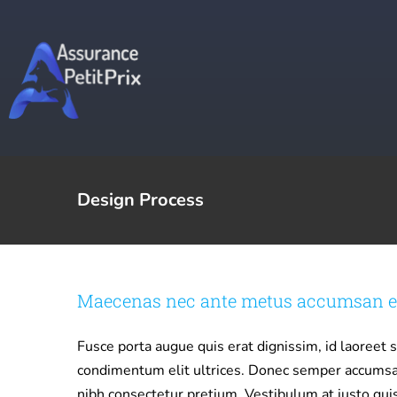
Passer
au
contenu
Design Process
Maecenas nec ante metus accumsan el
Fusce porta augue quis erat dignissim, id laoreet s
condimentum elit ultrices. Donec semper accumsan l
nibh consectetur pretium. Vestibulum at justo qui