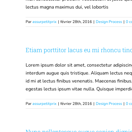
lectus magna maximus dui, vel lobortis
Par
assurpetitprix
|
février 28th, 2016
|
Design Process
|
0 c
Etiam porttitor lacus eu mi rhoncu tin
Lorem ipsum dolor sit amet, consectetur adipisci
interdum augue quis tristique. Aliquam lectus neq
id mi at lectus finibus venenatis. Maecenas finibu
egestas lectus ipsum vitae nulla. Quisque imperd
Par
assurpetitprix
|
février 28th, 2016
|
Design Process
|
0 c
Nunc pellentesque augue sapien digni