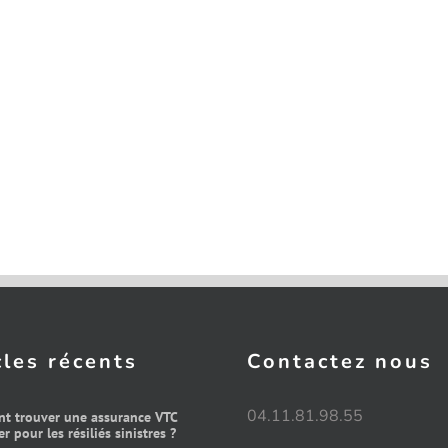
cles récents
Contactez nous
04.11.81.98.55
t trouver une assurance VTC
r pour les résiliés sinistres ?