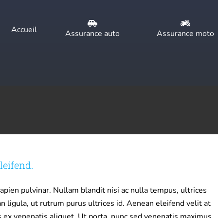
Accueil
Assurance auto
Assurance moto
eifend.
apien pulvinar. Nullam blandit nisi ac nulla tempus, ultrices
igula, ut rutrum purus ultrices id. Aenean eleifend velit at
s ex venenatis aliquet. Ut porta, nunc sed venenatis maximus,