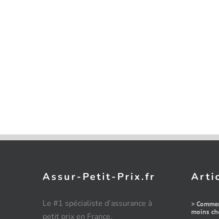
Assur-Petit-Prix.fr
Arti
Le #1 spécialiste d’assurance à
> Commen
moins che
petit prix en France.