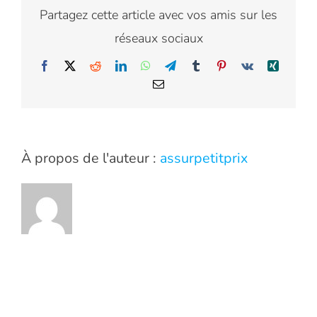
Partagez cette article avec vos amis sur les
réseaux sociaux
Facebook
X
Reddit
LinkedIn
WhatsApp
Telegram
Tumblr
Pinterest
Vk
Xing
Email
À propos de l'auteur :
assurpetitprix