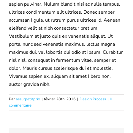
sapien pulvinar. Nullam blandit nisi ac nulla tempus,
Mutuelle santé
ultrices condimentum elit ultrices. Donec semper
accumsan ligula, ut rutrum purus ultrices id. Aenean
Assurance Décennale
eleifend velit at nibh consectetur pretium.
Vestibulum at justo quis ex venenatis aliquet. Ut
porta, nunc sed venenatis maximus, lectus magna
Blog
maximus dui, vel lobortis dui odio at ipsum. Curabitur
nisl nisl, consequat in fermentum vitae, semper et
dolor. Mauris cursus scelerisque dui et molestie.
Vivamus sapien ex, aliquam sit amet libero non,
auctor gravida nibh.
Par
assurpetitprix
|
février 28th, 2016
|
Design Process
|
0
commentaire