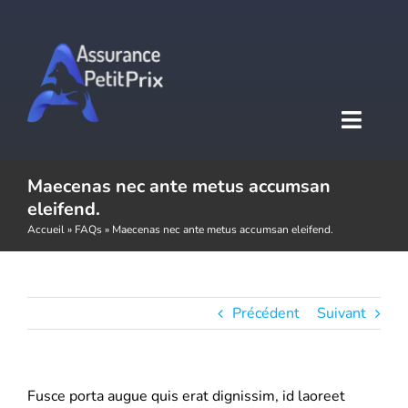
Passer
au
contenu
Toggl
Naviga
Maecenas nec ante metus accumsan
Accueil
eleifend.
Accueil
»
FAQs
»
Maecenas nec ante metus accumsan eleifend.
Assurance auto
Assurance moto
Précédent
Suivant
Assurance habitation
Fusce porta augue quis erat dignissim, id laoreet