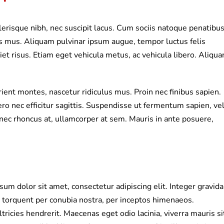
celerisque nibh, nec suscipit lacus. Cum sociis natoque penatibu
us mus. Aliquam pulvinar ipsum augue, tempor luctus felis
t risus. Etiam eget vehicula metus, ac vehicula libero. Aliqu
ient montes, nascetur ridiculus mus. Proin nec finibus sapien.
ro nec efficitur sagittis. Suspendisse ut fermentum sapien, ve
 nec rhoncus at, ullamcorper at sem. Mauris in ante posuere,
sum dolor sit amet, consectetur adipiscing elit. Integer gravida
ra torquent per conubia nostra, per inceptos himenaeos.
ltricies hendrerit. Maecenas eget odio lacinia, viverra mauris si