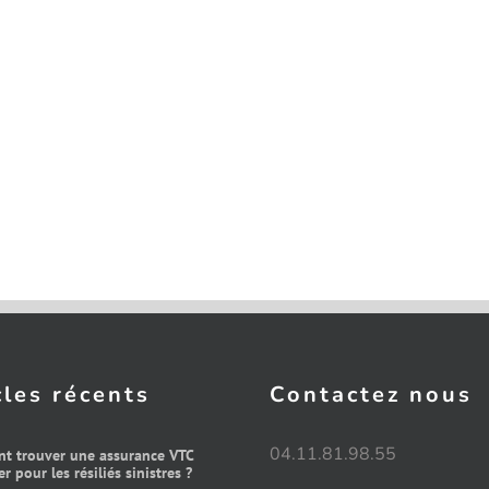
cles récents
Contactez nous
04.11.81.98.55
t trouver une assurance VTC
r pour les résiliés sinistres ?