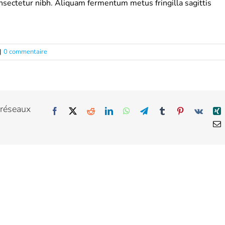
consectetur nibh. Aliquam fermentum metus fringilla sagittis
|
0 commentaire
 réseaux
Facebook
X
Reddit
LinkedIn
WhatsApp
Telegram
Tumblr
Pinterest
Vk
X
E