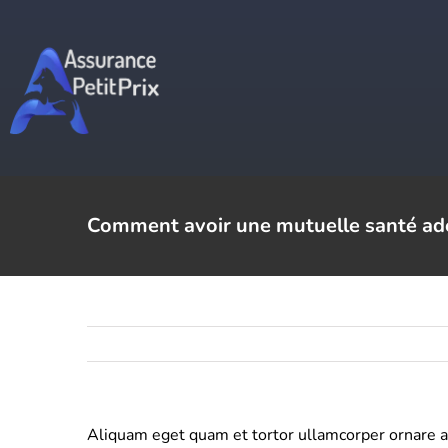
Passer
au
contenu
Comment avoir une mutuelle santé adé
Aliquam eget quam et tortor ullamcorper ornare ac v