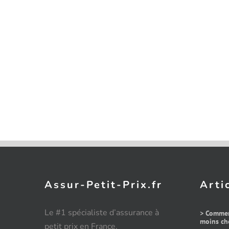
Assur-Petit-Prix.fr
Arti
Le #1 spécialiste d’assurance à
> Commen
moins che
petit prix en France.