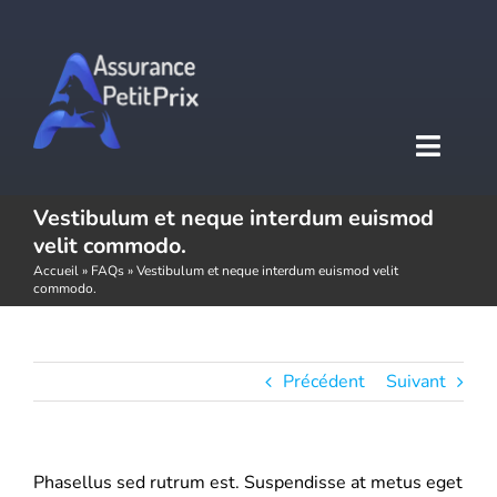
Passer
au
contenu
Toggl
Naviga
Vestibulum et neque interdum euismod
Accueil
velit commodo.
Accueil
»
FAQs
»
Vestibulum et neque interdum euismod velit
commodo.
Assurance auto
Assurance moto
Précédent
Suivant
Assurance habitation
Phasellus sed rutrum est. Suspendisse at metus eget