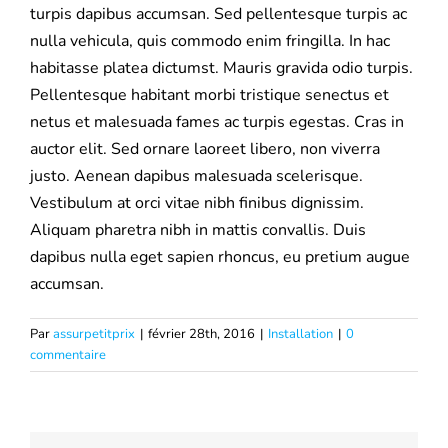
turpis dapibus accumsan. Sed pellentesque turpis ac
Mutuelle santé
nulla vehicula, quis commodo enim fringilla. In hac
habitasse platea dictumst. Mauris gravida odio turpis.
Assurance Décennale
Pellentesque habitant morbi tristique senectus et
netus et malesuada fames ac turpis egestas. Cras in
auctor elit. Sed ornare laoreet libero, non viverra
Blog
justo. Aenean dapibus malesuada scelerisque.
Vestibulum at orci vitae nibh finibus dignissim.
Aliquam pharetra nibh in mattis convallis. Duis
dapibus nulla eget sapien rhoncus, eu pretium augue
accumsan.
Par
assurpetitprix
|
février 28th, 2016
|
Installation
|
0
commentaire