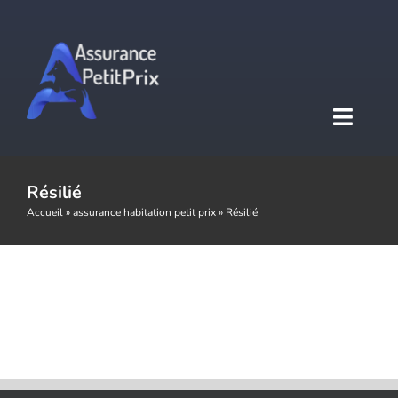
Passer
au
contenu
Toggl
Naviga
Accueil
Résilié
Accueil
»
assurance habitation petit prix
»
Résilié
Assurance auto
Assurance moto
Assurance habitation